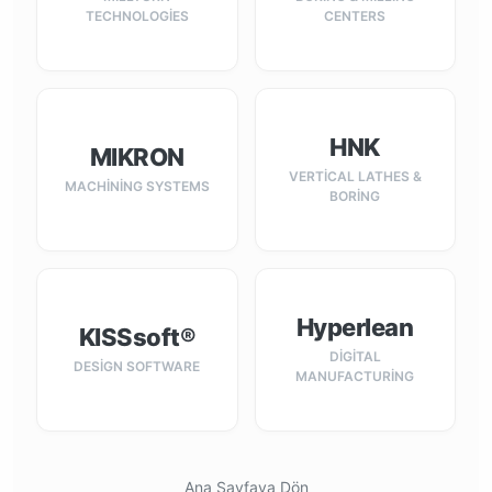
TECHNOLOGIES
CENTERS
HNK
MIKRON
VERTICAL LATHES &
MACHINING SYSTEMS
BORING
Hyperlean
KISSsoft®
DIGITAL
DESIGN SOFTWARE
MANUFACTURING
Ana Sayfaya Dön